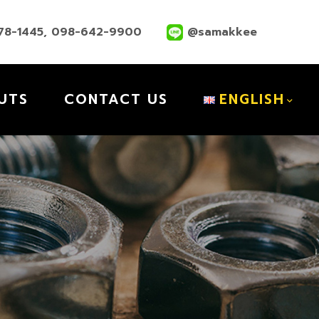
78-1445
,
098-642-9900
@samakkee
UTS
CONTACT US
ENGLISH