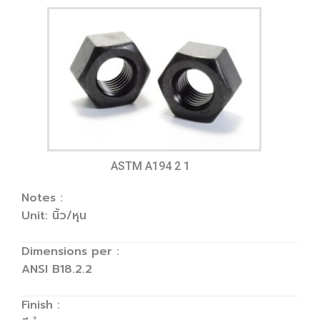
ASTM A194 2 1
Notes :
Unit: นิ้ว/หุน
Dimensions per :
ANSI B18.2.2
Finish :